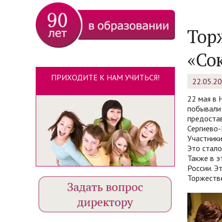
Тор
«Со
ПРИХОДИТЕ К НАМ УЧИТЬСЯ!
22.05.2
22 мая в 
побывали 
предостав
Сергиево-
Участники
Это стало
Также в э
России. Э
Торжеств