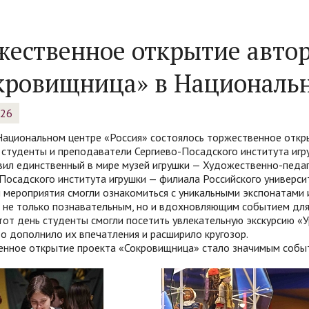
жественное открытие автор
кровищница» в Национальн
026
Национальном центре «Россия» состоялось торжественное откр
студенты и преподаватели Сергиево-Посадского института игру
ил единственный в мире музей игрушки — Художественно-педаго
Посадского института игрушки — филиала Российского универ
 мероприятия смогли ознакомиться с уникальными экспонатами 
 не только познавательным, но и вдохновляющим событием для
тот день студенты смогли посетить увлекательную экскурсию «У
то дополнило их впечатления и расширило кругозор.
енное открытие проекта «Сокровищница» стало значимым событ